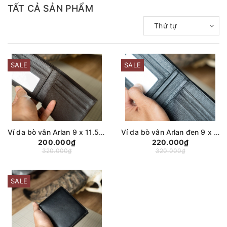
TẤT CẢ SẢN PHẨM
Thứ tự
SALE
SALE
Ví da bò vân Arlan 9 x 11.5cm hiện đại nhỏ gọn, có ngăn kéo, ví da bò Manuk Leather
Ví da bò vân Arlan đen 9 x 11.5cm nhỏ gọn, phiên bản plus 4 ngăn phụ 5 ngăn thẻ, có ngăn kéo, ví da bò Manuk Leather
200.000₫
220.000₫
320.000₫
320.000₫
SALE