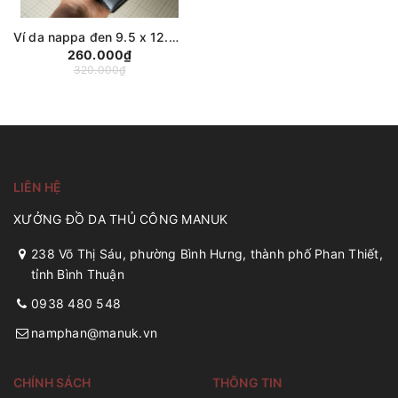
Ví da nappa đen 9.5 x 12.5cm truyền thống, vân da tự nhiên có ngăn kéo, ví da bò Manuk Leather
260.000₫
320.000₫
LIÊN HỆ
XƯỞNG ĐỒ DA THỦ CÔNG MANUK
238 Võ Thị Sáu, phường Bình Hưng, thành phố Phan Thiết,
tỉnh Bình Thuận
0938 480 548
namphan@manuk.vn
CHÍNH SÁCH
THÔNG TIN