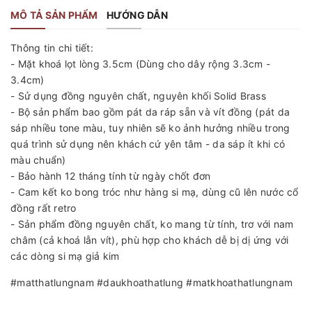
MÔ TẢ SẢN PHẨM
HƯỚNG DẪN
Thông tin chi tiết:
- Mặt khoá lọt lòng 3.5cm (Dùng cho dây rộng 3.3cm -
3.4cm)
- Sử dụng đồng nguyên chất, nguyên khối Solid Brass
- Bộ sản phẩm bao gồm pát da ráp sẵn và vít đồng (pát da
sáp nhiều tone màu, tuy nhiên sẽ ko ảnh hưởng nhiều trong
quá trình sử dụng nên khách cứ yên tâm - da sáp ít khi có
màu chuẩn)
- Bảo hành 12 tháng tính từ ngày chốt đơn
- Cam kết ko bong tróc như hàng si mạ, dùng cũ lên nước cổ
đồng rất retro
- Sản phẩm đồng nguyên chất, ko mang từ tính, trơ với nam
châm (cả khoá lẫn vít), phù hợp cho khách dễ bị dị ứng với
các dòng si mạ giả kim
#matthatlungnam #daukhoathatlung #matkhoathatlungnam