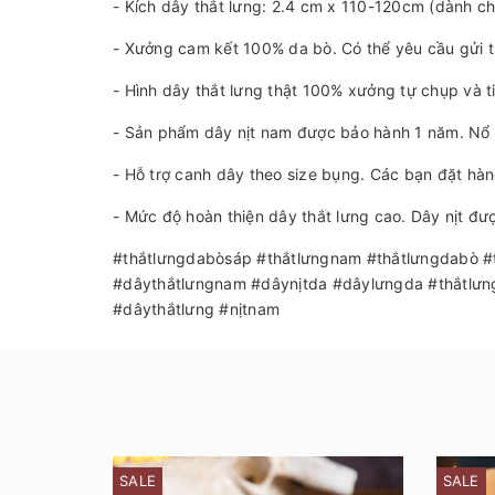
- Kích dây thắt lưng: 2.4 cm x 110-120cm (dành c
- Xưởng cam kết 100% da bò. Có thể yêu cầu gửi 
- Hình dây thắt lưng thật 100% xưởng tự chụp và t
- Sản phẩm dây nịt nam được bảo hành 1 năm. Nổ d
- Hỗ trợ canh dây theo size bụng. Các bạn đặt hà
- Mức độ hoàn thiện dây thắt lưng cao. Dây nịt đượ
#thắtlưngdabòsáp #thắtlưngnam #thắtlưngdabò #
#dâythắtlưngnam #dâynịtda #dâylưngda #thắtlưn
#dâythắtlưng #nịtnam
SALE
SALE