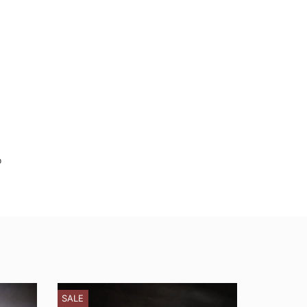
ò
SALE
SALE