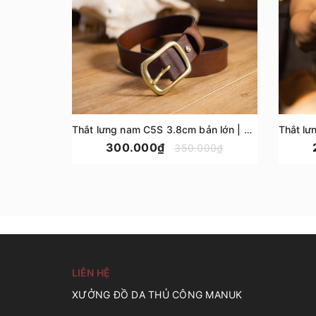
Thắt lưng nam C5S 3.8cm bản lớn | Khoá đồng thau nguyên chất Solid Brass | Da bò nguyên miếng tặng đinh đục
300.000₫
350.000₫
LIÊN HỆ
XƯỞNG ĐỒ DA THỦ CÔNG MANUK