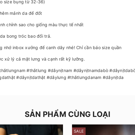
ho size bụng từ 32-36)
thêm mảnh da để đốt
inh chỉnh sao cho giống màu thực tế nhất
a bong tróc bao đổi trả.
ng nhớ inbox xưởng để canh dây nhé! Chỉ cần báo size quần
c xử lý cả mặt lưng và cạnh rất kỹ lưỡng.
thắtlưngnam #thắtlưng #dâynịtnam #dâynịtnamdabò #dâynịtdab
gdathật #dâynịtdathật #dâylưng #thắtlưngdanam #dâynịtda
SẢN PHẨM CÙNG LOẠI
SALE