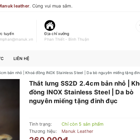
Manuk leather
. Cùng vui mua sắm.
ực tuyến
Địa chỉ xưởng
namphan@manuk.vn
Phan Thiết - Bình Thuận
ỨC
LIÊN HỆ
cm bản nhỏ | Khoá đồng INOX Stainless Steel | Da bò nguyên miếng tặng đi
Thắt lưng SS2D 2.4cm bản nhỏ | K
đồng INOX Stainless Steel | Da bò
nguyên miếng tặng đinh đục
Tình trạng:
Chỉ còn 5 sản phẩm
Thương hiệu:
Manuk Leather