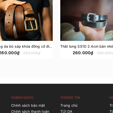
Thắt lưng da bò sáp khóa đồng cổ điển phong cách HARLEY. Bảng dây lớn 3.8cm
260.000₫
260.000₫
350.000₫
300.000
CHÍNH SÁCH
THÔNG TIN
H
Chính sách bảo mật
Trang chủ
T
Chính sách thanh toán
TÚI DA
T