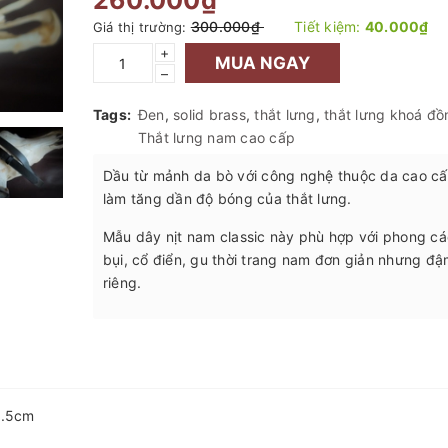
260.000₫
300.000₫
Tiết kiệm:
40.000₫
Giá thị trường:
+
MUA NGAY
–
Tags:
Đen
,
solid brass
,
thắt lưng
,
thắt lưng khoá đồ
Thắt lưng nam cao cấp
Dầu từ mảnh da bò với công nghệ thuộc da cao cấ
làm tăng dần độ bóng của thắt lưng.
Mẫu dây nịt nam classic này phù hợp với phong c
bụi, cổ điển, gu thời trang nam đơn giản nhưng đậ
riêng.
2.5cm