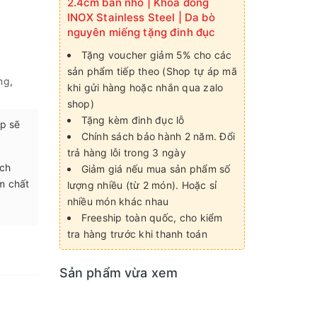
2.4cm bản nhỏ | Khoá đồng
INOX Stainless Steel | Da bò
nguyên miếng tặng đinh đục
Tặng voucher giảm 5% cho các
sản phẩm tiếp theo (Shop tự áp mã
ng
,
khi gửi hàng hoặc nhắn qua zalo
shop)
Tặng kèm đinh đục lỗ
p sẽ
Chính sách bảo hành 2 năm. Đổi
trả hàng lỗi trong 3 ngày
ách
Giảm giá nếu mua sản phẩm số
m chất
lượng nhiều (từ 2 món). Hoặc sỉ
nhiều món khác nhau
Freeship toàn quốc, cho kiểm
tra hàng trước khi thanh toán
Sản phẩm vừa xem