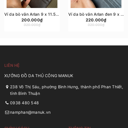
Ví da bò vân Arlan 9 x 11.5cm hiện đại nhỏ gọn, có ngăn kéo, ví da bò Manuk Leather
Ví da bò vân Arlan đen 9 x 11.5cm nhỏ gọn, phiên bản plus 4 ngăn phụ 5 ngăn thẻ, có ngăn kéo, ví da bò Manuk Leather
200.000₫
220.000₫
320.000₫
320.000₫
LIÊN HỆ
XƯỞNG ĐỒ DA THỦ CÔNG MANUK
238 Võ Thị Sáu, phường Bình Hưng, thành phố Phan Thiết,
tỉnh Bình Thuận
0938 480 548
namphan@manuk.vn