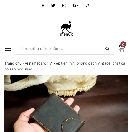
0
Toggle
navigation
Trang chủ
Ví namecard
Ví kẹp tiền mini phong cách vintage, chất da
bò sáp mộc mạc